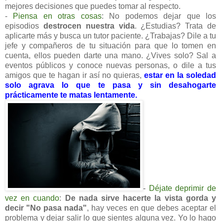
mejores decisiones que puedes tomar al respecto.
-
Piensa en otras cosas
: No podemos dejar que los
episodios
destrocen nuestra vida
. ¿Estudias? Trata de
aplicarte más y busca un tutor paciente. ¿Trabajas? Dile a tu
jefe y compañeros de tu situación para que lo tomen en
cuenta, ellos pueden darte una mano. ¿Vives solo? Sal a
eventos públicos y conoce nuevas personas, o dile a tus
amigos que te hagan ir así no quieras,
estar en la soledad
solo agrava lo que te pasa y sin desahogarte
prácticamente te matas lentamente.
-
Déjate deprimir de
vez en cuando
:
De nada sirve hacerte la vista gorda y
decir "No pasa nada"
, hay veces en que debes aceptar el
problema y dejar salir lo que sientes alguna vez. Yo lo hago