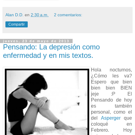
Alan D.D.
en
2:30 a.m.
2 comentarios:
Compartir
jueves, 23 de mayo de 2013
Pensando: La depresión como
enfermedad y en mis textos.
Hola nocturnos,
¿Cómo les va?
Espero que bien
bien bien BIEN
jeje :P El
Pensando de hoy
es también
personal, como el
del
Asperger
que
coloqué en
Febrero. Hoy