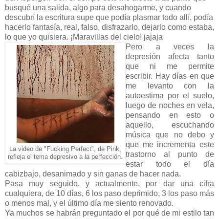
busqué una salida, algo para desahogarme, y cuando
descubrí la escritura supe que podía plasmar todo allí, podía
hacerlo fantasía, real, falso, disfrazarlo, dejarlo como estaba,
lo que yo quisiera. ¡Maravillas del cielo! jajaja
Pero a veces la
depresión afecta tanto
que ni me permite
escribir. Hay días en que
me levanto con la
autoestima por el suelo,
luego de noches en vela,
pensando en esto o
aquello, escuchando
música que no debo y
que me incrementa este
La video de "Fucking Perfect", de Pink,
trastorno al punto de
refleja el tema depresivo a la perfección.
estar todo el día
cabizbajo, desanimado y sin ganas de hacer nada.
Pasa muy seguido, y actualmente, por dar una cifra
cualquiera, de 10 días, 6 los paso deprimido, 3 los paso más
o menos mal, y el último día me siento renovado.
Ya muchos se habrán preguntado el por qué de mi estilo tan