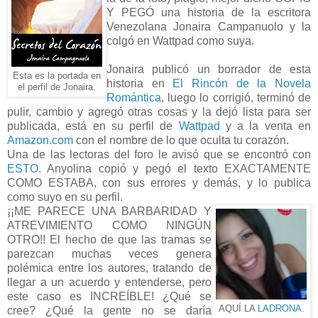
Y PEGÓ una historia de la escritora
Venezolana Jonaira Campanuolo y la
colgó en Wattpad como suya.
Jonaira publicó un borrador de esta
Esta es la portada en
historia en
El Rincón de la Novela
el perfil de Jonaira.
Romántica
, luego lo corrigió, terminó de
pulir, cambio y agregó otras cosas y la dejó lista para ser
publicada, está en su perfil de
Wattpad
y a la venta en
Amazon.com
con el nombre de lo que oculta tu corazón.
Una de las lectoras del foro le avisó que se encontró con
ESTO
. Anyolina copió y pegó el texto EXACTAMENTE
COMO ESTABA, con sus errores y demás, y lo publica
como suyo en su perfil.
¡¡ME PARECE UNA BARBARIDAD Y
ATREVIMIENTO COMO NINGÚN
OTRO!! El hecho de que las tramas se
parezcan muchas veces genera
polémica entre los autores, tratando de
llegar a un acuerdo y entenderse, pero
este caso es INCREÍBLE! ¿Qué se
AQUÍ LA
LADRONA
.
cree? ¿Qué la gente no se daría