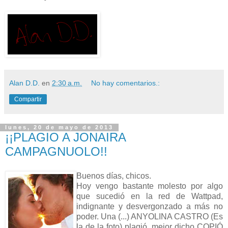
Alan D.D.
en
2:30 a.m.
No hay comentarios.:
Compartir
lunes, 20 de mayo de 2013
¡¡PLAGIO A JONAIRA
CAMPAGNUOLO!!
Buenos días, chicos.
Hoy vengo bastante molesto por algo
que sucedió en la red de Wattpad,
indignante y desvergonzado a más no
poder. Una (...) ANYOLINA CASTRO (Es
la de la foto) plagió, mejor dicho COPIÓ