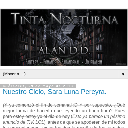
▼
miércoles, 29 de mayo de 2013
Nuestro Cielo, Sara Luna Pereyra.
¡Y ya comenzó el fin de semana! :D Y por supuesto, ¿Qué
mejor forma de hacerlo que leyendo un buen libro? Pues
para estoy estoy yo el día de hoy
(
Esto ya parece un pésimo
anuncio de T.V. LOL
), antes de que se apoderen de mí todos
los presentadores, mejor les doy la reseña de los sábados,