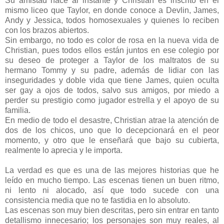
Su amistad nace al instante y Christian es inscrito en el
mismo liceo que Taylor, en donde conoce a Devlin, James,
Andy y Jessica, todos homosexuales y quienes lo reciben
con los brazos abiertos.
Sin embargo, no todo es color de rosa en la nueva vida de
Christian, pues todos ellos están juntos en ese colegio por
su deseo de proteger a Taylor de los maltratos de su
hermano Tommy y su padre, además de lidiar con las
inseguridades y doble vida que tiene James, quien oculta
ser gay a ojos de todos, salvo sus amigos, por miedo a
perder su prestigio como jugador estrella y el apoyo de su
familia.
En medio de todo el desastre, Christian atrae la atención de
dos de los chicos, uno que lo decepcionará en el peor
momento, y otro que le enseñará que bajo su cubierta,
realmente lo aprecia y le importa.
La verdad es que es una de las mejores historias que he
leído en mucho tiempo. Las escenas tienen un buen ritmo,
ni lento ni alocado, así que todo sucede con una
consistencia media que no te fastidia en lo absoluto.
Las escenas son muy bien descritas, pero sin entrar en tanto
detallismo innecesario; los personajes son muy reales, al