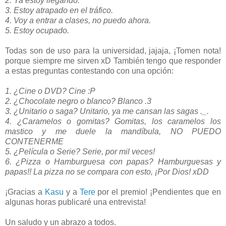
2. Ya estoy llegando.
3. Estoy atrapado en el tráfico.
4. Voy a entrar a clases, no puedo ahora.
5. Estoy ocupado.
Todas son de uso para la universidad, jajaja, ¡Tomen nota!
porque siempre me sirven xD También tengo que responder
a estas preguntas contestando con una opción:
1. ¿Cine o DVD? Cine :P
2. ¿Chocolate negro o blanco? Blanco .3
3. ¿Unitario o saga? Unitario, ya me cansan las sagas ._.
4. ¿Caramelos o gomitas? Gomitas, los caramelos los
mastico y me duele la mandíbula, NO PUEDO
CONTENERME
5. ¿Película o Serie? Serie, por mil veces!
6. ¿Pizza o Hamburguesa con papas? Hamburguesas y
papas!! La pizza no se compara con esto, ¡Por Dios! xDD
¡Gracias a
Kasu
y a
Tere
por el premio! ¡Pendientes que en
algunas horas publicaré una entrevista!
Un saludo y un abrazo a todos.