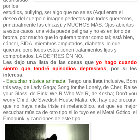
por los
estudios, bullying, ser algo que no se es (Aquí entra el
deseo del cuerpo e imagen perfectos que todos queremos,
principalmente las chicas), y MUCHOS MÁS. Ojos abiertos
a estos casos, una vida puede peligrar y no es en tono de
broma, por mucho que lo quieran tomar como tal; está bien,
cáncer, SIDA, miembros amputados, diabetes, lo que
quieran, pero todos estos tienen tratamientos fijos y
comprobados, LA DEPRESIÓN NO.
Les dejo una lista de las cosas que
yo hago cuando
siento que tendré episodios depresivos
, por si les
interesa
:
-
Escuchar música animada
: Tengo una
lista
inclusive, Born
this way, de Lady Gaga; Song for the Lonely, de Cher; Raise
your Glass, de Pink; We R Who We R, de Kesha; Don't you
worry Child, de Swedish House Mafia, etc. hay que procurar
que no haya nada triste ni melancólico, así que es mejor
escuchar música de otro tipo si lo tuyo es el Metal Gótico, el
Emopunk, y canciones de este tipo.